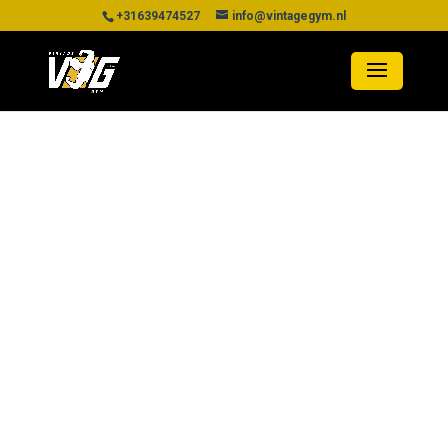
+31639474527
info@vintagegym.nl