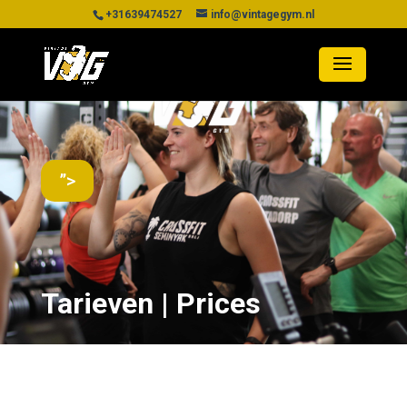
+31639474527
info@vintagegym.nl
”>
Tarieven | Prices