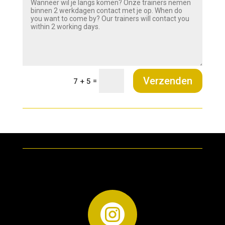
Verzenden
=
7 + 5
