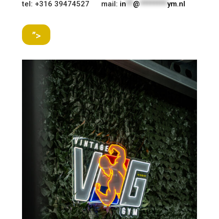
tel: +316 39474527 mail:
in
**
@
********
ym.nl
”>