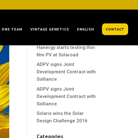
Recent Posts
ONS TEAM
VINTAGE GENETICS
ENGLISH
CONTACT
Hanergy starts testing thin
film PV at Solaroad
Hanergy starts testing thin
film PV at Solaroad
ADPV signs Joint
Development Contract with
Solliance
ADPV signs Joint
Development Contract with
Solliance
Solarix wins the Solar
Design Challenge 2016
Categories