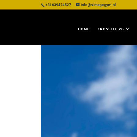
+31639474527
info@vintagegym.nl
HOME
CROSSFIT VG